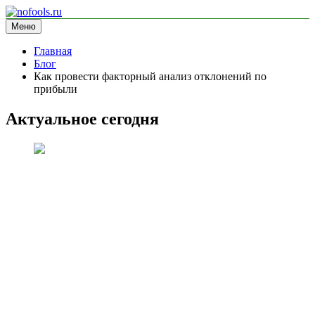
Перейти
к
Меню
nofools.ru
блог про менеджмент
содержимому
Главная
Блог
Как провести факторный анализ отклонений по
прибыли
Актуальное сегодня