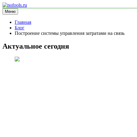
Перейти
к
Меню
nofools.ru
блог про менеджмент
содержимому
Главная
Блог
Построение системы управления затратами на связь
Актуальное сегодня