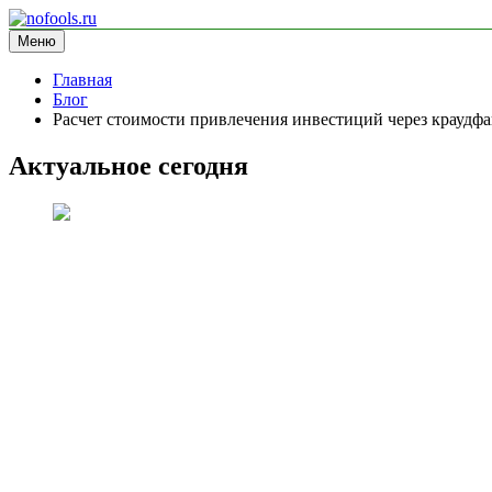
Перейти
к
Меню
nofools.ru
блог про менеджмент
содержимому
Главная
Блог
Расчет стоимости привлечения инвестиций через краудф
Актуальное сегодня