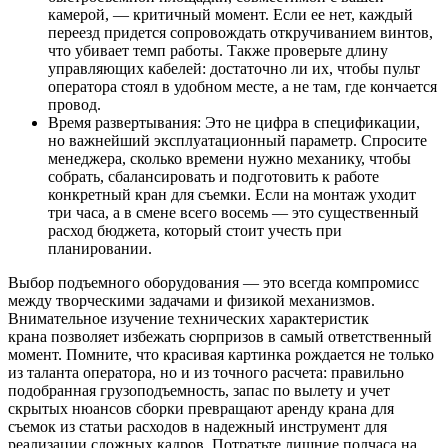
камерой, — критичный момент. Если ее нет, каждый
переезд придется сопровождать откручиванием винтов,
что убивает темп работы. Также проверьте длину
управляющих кабелей: достаточно ли их, чтобы пульт
оператора стоял в удобном месте, а не там, где кончается
провод.
Время развертывания: Это не цифра в спецификации,
но важнейший эксплуатационный параметр. Спросите
менеджера, сколько времени нужно механику, чтобы
собрать, сбалансировать и подготовить к работе
конкретный кран для съемки. Если на монтаж уходит
три часа, а в смене всего восемь — это существенный
расход бюджета, который стоит учесть при
планировании.
Выбор подъемного оборудования — это всегда компромисс
между творческими задачами и физикой механизмов.
Внимательное изучение технических характеристик
крана позволяет избежать сюрпризов в самый ответственный
момент. Помните, что красивая картинка рождается не только
из таланта оператора, но и из точного расчета: правильно
подобранная грузоподъемность, запас по вылету и учет
скрытых нюансов сборки превращают аренду крана для
съемок из статьи расходов в надежный инструмент для
реализации сложных кадров. Потратьте лишние полчаса на