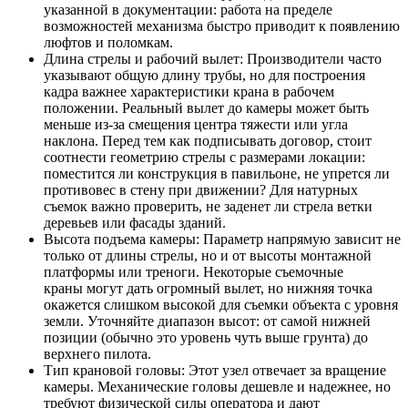
указанной в документации: работа на пределе
возможностей механизма быстро приводит к появлению
люфтов и поломкам.
Длина стрелы и рабочий вылет: Производители часто
указывают общую длину трубы, но для построения
кадра важнее характеристики крана в рабочем
положении. Реальный вылет до камеры может быть
меньше из-за смещения центра тяжести или угла
наклона. Перед тем как подписывать договор, стоит
соотнести геометрию стрелы с размерами локации:
поместится ли конструкция в павильоне, не упрется ли
противовес в стену при движении? Для натурных
съемок важно проверить, не заденет ли стрела ветки
деревьев или фасады зданий.
Высота подъема камеры: Параметр напрямую зависит не
только от длины стрелы, но и от высоты монтажной
платформы или треноги. Некоторые съемочные
краны могут дать огромный вылет, но нижняя точка
окажется слишком высокой для съемки объекта с уровня
земли. Уточняйте диапазон высот: от самой нижней
позиции (обычно это уровень чуть выше грунта) до
верхнего пилота.
Тип крановой головы: Этот узел отвечает за вращение
камеры. Механические головы дешевле и надежнее, но
требуют физической силы оператора и дают