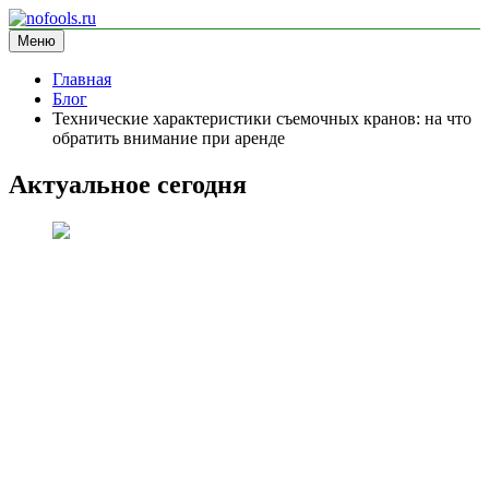
Перейти
к
Меню
nofools.ru
блог про менеджмент
содержимому
Главная
Блог
Технические характеристики съемочных кранов: на что
обратить внимание при аренде
Актуальное сегодня