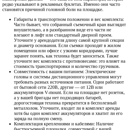
редко указывают в рекламных буклетах. Именно они часто
становятся причиной головной боли на площадке.
Габариты в транспортном положении и вес комплекта:
Часто бывает, что собранный съемочный кран выглядит
внушительно, а в разобранном виде его части не
влезают в лифт или стандартный дверной проем.
Уточните у арендодателя длину самой крупной секции
и диаметр основания. Если съемки проходят в жилом
помещении или офисе с узкими коридорами, лучше
заранее понять, как техника будет заноситься. Также
уточните вес комплекта с противовесами: это влияет на
стоимость транспортировки и количество грузчиков.
Совместимость с вашим питанием: Электрические
головы и системы дистанционного управления могут
требовать разных источников питания. Одни работают
от бытовой сети 220В, другие — от 12В или
аккумуляторов V-mount. Если на площадке нет розеток,
а у вашей бригады нет подходящих батарей,
дорогостоящая техника превратится в бесполезный
металлолом. Уточните, входит ли в комплект аренды
хотя бы один комплект аккумуляторов и хватит ли его
заряда на полную смену.
Комплектация креплениями и кабелями: Наличие
быстросъемной площадки, совместимой с вашей