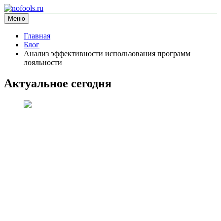
Перейти
к
Меню
nofools.ru
блог про менеджмент
содержимому
Главная
Блог
Анализ эффективности использования программ
лояльности
Актуальное сегодня