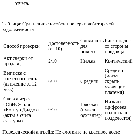
отчета.
Таблица: Сравнение способов проверки дебиторской
задолженности
Сложность
Риск подлога
Достоверность
Способ проверки
для
со стороны
(из 10)
новичка
продавца
Акт сверки от
2/10
Низкая
Критический
продавца
Средний
Выписка с
(могут
расчетного счета
6/10
Средняя
скрыть
(движение за 12
уходящие
мес.)
платежи)
Сверка через
Низкий
«СБИС» или
Высокая
(цифровая
«Контур.Диадок»
9/10
(нужен
подпись не
(акты + счета-
бухгалтер)
подделается)
фактуры)
Поведенческий апгрейд: Не смотрите на красивое досье