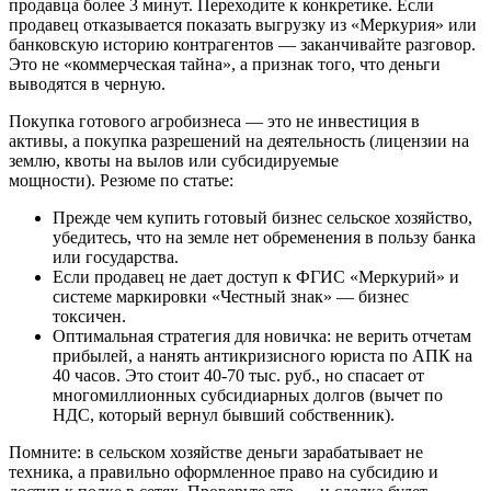
продавца более 3 минут. Переходите к конкретике. Если
продавец отказывается показать выгрузку из «Меркурия» или
банковскую историю контрагентов — заканчивайте разговор.
Это не «коммерческая тайна», а признак того, что деньги
выводятся в черную.
Покупка готового агробизнеса — это не инвестиция в
активы, а покупка разрешений на деятельность (лицензии на
землю, квоты на вылов или субсидируемые
мощности). Резюме по статье:
Прежде чем купить готовый бизнес сельское хозяйство,
убедитесь, что на земле нет обременения в пользу банка
или государства.
Если продавец не дает доступ к ФГИС «Меркурий» и
системе маркировки «Честный знак» — бизнес
токсичен.
Оптимальная стратегия для новичка: не верить отчетам
прибылей, а нанять антикризисного юриста по АПК на
40 часов. Это стоит 40-70 тыс. руб., но спасает от
многомиллионных субсидиарных долгов (вычет по
НДС, который вернул бывший собственник).
Помните: в сельском хозяйстве деньги зарабатывает не
техника, а правильно оформленное право на субсидию и