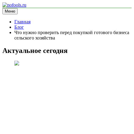
Перейти
к
Меню
nofools.ru
блог про менеджмент
содержимому
Главная
Блог
Что нужно проверить перед покупкой готового бизнеса
сельского хозяйства
Актуальное сегодня