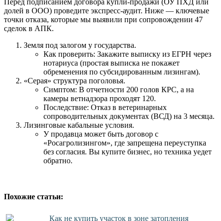
Перед подписанием договора купли-продажи (ОУ ПХД или
долей в ООО) проведите экспресс-аудит. Ниже — ключевые
точки отказа, которые мы выявили при сопровождении 47
сделок в АПК.
Земля под залогом у государства.
Как проверить: Закажите выписку из ЕГРН через
нотариуса (простая выписка не покажет
обременения по субсидированным лизингам).
«Серая» структура поголовья.
Симптом: В отчетности 200 голов КРС, а на
камеры ветнадзора проходят 120.
Последствие: Отказ в ветеринарных
сопроводительных документах (ВСД) на 3 месяца.
Лизинговые кабальные условия.
У продавца может быть договор с
«Росагролизингом», где запрещена переуступка
без согласия. Вы купите бизнес, но техника уедет
обратно.
Похожие статьи:
Как не купить участок в зоне затопления