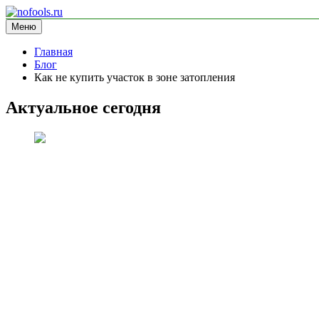
Перейти
к
Меню
nofools.ru
блог про менеджмент
содержимому
Главная
Блог
Как не купить участок в зоне затопления
Актуальное сегодня